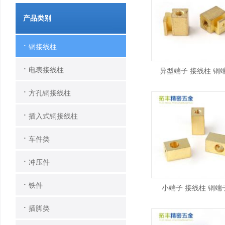
产品类别
·
铜接线柱
·
电表接线柱
异型端子 接线柱 铜
·
方孔铜接线柱
·
插入式铜接线柱
·
车件类
·
冲压件
·
铁件
小端子 接线柱 铜端
·
插脚类